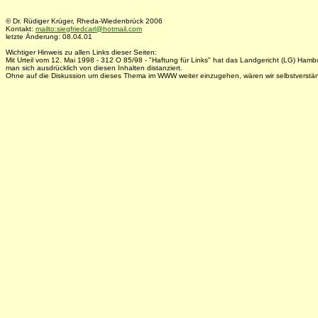
© Dr. Rüdiger Krüger, Rheda-Wiedenbrück 2006
Kontakt:
mailto:siegfriedcarl@hotmail.com
letzte Änderung: 08.04.01
Wichtiger Hinweis zu allen Links dieser Seiten:
Mit Urteil vom 12. Mai 1998 - 312 O 85/98 - "Haftung für Links" hat das Landgericht (LG) Ham
man sich ausdrücklich von diesen Inhalten distanziert.
Ohne auf die Diskussion um dieses Thema im WWW weiter einzugehen, wären wir selbstverständl