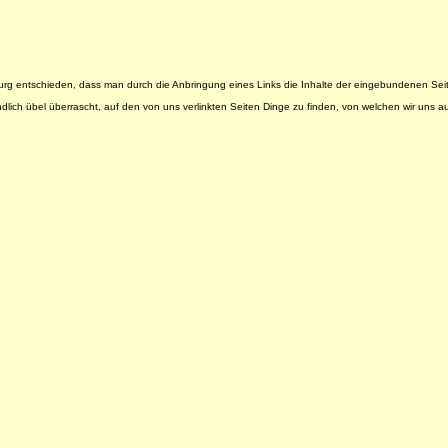
burg entschieden, dass man durch die Anbringung eines Links die Inhalte der eingebundenen Seite
ich übel überrascht, auf den von uns verlinkten Seiten Dinge zu finden, von welchen wir uns au