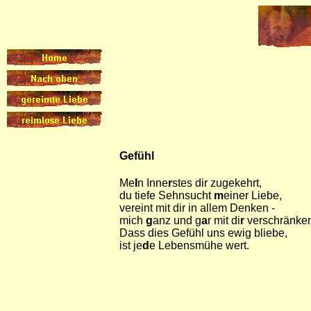
Gefühl
Me
I
n Inne
r
stes dir zugekehrt,
du tiefe Sehnsucht
m
einer Liebe,
vereint mit dir in allem Denken -
mich
g
anz und g
a
r mit di
r
verschränken
Dass dies Gefühl uns ewig bliebe,
ist je
d
e Lebensmühe wert.