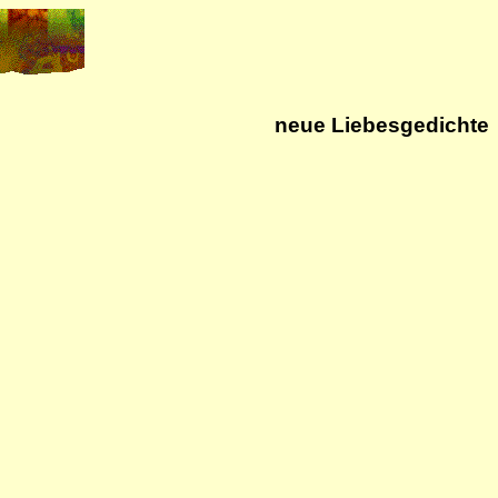
neue L
i
ebesged
i
chte